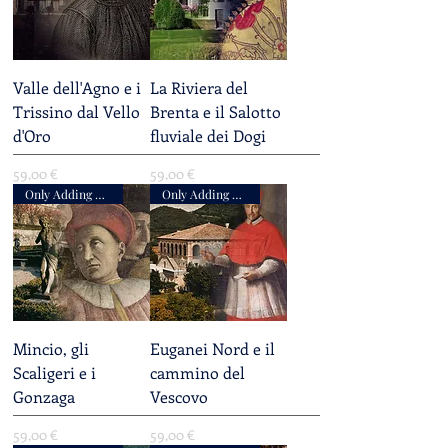
Valle dell'Agno e i
La Riviera del
Trissino dal Vello
Brenta e il Salotto
d'Oro
fluviale dei Dogi
Prezzo
Prezzo
59,00 €
59,00 €
Only Adding Accompaniment
Only Adding Accompaniment
Mincio, gli
Euganei Nord e il
Scaligeri e i
cammino del
Gonzaga
Vescovo
Prezzo
Prezzo
59,00 €
59,00 €