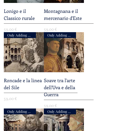
Lonigo e il
Montagnana e il
Classico rurale
mercenario d'Este
Prezzo
Prezzo
59,00 €
59,00 €
Only Adding Accompaniment
Only Adding Accompaniment
Roncade e la linea
Soave tra l'arte
del Sile
dell'Uva e della
Guerra
Prezzo
59,00 €
Prezzo
59,00 €
Only Adding Accompaniment
Only Adding Accompaniment