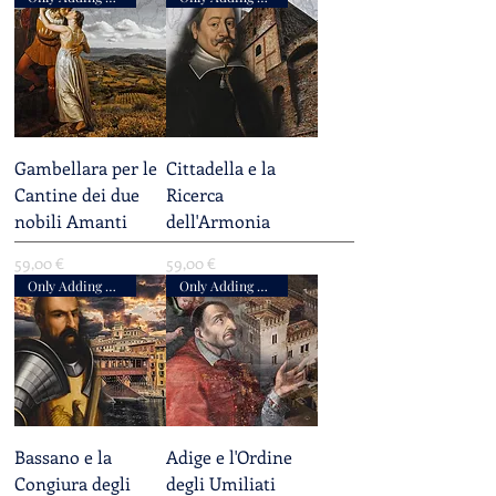
Gambellara per le
Cittadella e la
Cantine dei due
Ricerca
nobili Amanti
dell'Armonia
Prezzo
Prezzo
59,00 €
59,00 €
Only Adding Accompaniment
Only Adding Accompaniment
Bassano e la
Adige e l'Ordine
Congiura degli
degli Umiliati