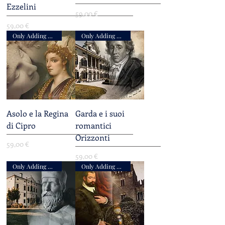
Ezzelini
Prezzo
59,00 €
Prezzo
59,00 €
Only Adding Accompaniment
Only Adding Accompaniment
Asolo e la Regina
Garda e i suoi
di Cipro
romantici
Orizzonti
Prezzo
59,00 €
Prezzo
59,00 €
Only Adding Accompaniment
Only Adding Accompaniment