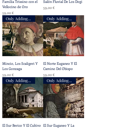
Familia Trissino con el
Salón Fluvial De Los Dogi
Vellocino de Oro
Precio
59,00 €
Precio
59,00 €
Only Adding Accompaniment
Only Adding Accompaniment
Mincio, Los Scaligeri Y
El Norte Euganeo Y El
Los Gonzaga
Camino Del Obispo
Precio
Precio
59,00 €
59,00 €
Only Adding Accompaniment
Only Adding Accompaniment
El Sur Berico Y El Cultivo
El Sur Euganeo Y La