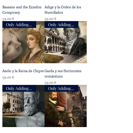
Bassano and the Ezzelini
Adige y la Orden de los
Conspiracy
Humillados
Precio
Precio
59,00 €
59,00 €
Only Adding Accompaniment
Only Adding Accompaniment
Asolo y la Reina de Chipre
Garda y sus Horizontes
románticos
Precio
59,00 €
Precio
59,00 €
Only Adding Accompaniment
Only Adding Accompaniment