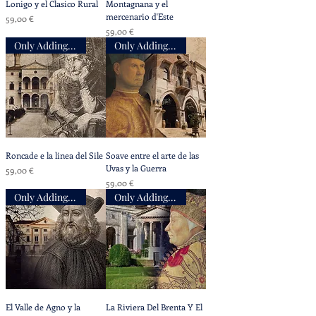
Lonigo y el Clasico Rural
Montagnana y el
mercenario d'Este
Precio
59,00 €
Precio
59,00 €
Only Adding Accompaniment
Only Adding Accompaniment
Roncade e la linea del Sile
Soave entre el arte de las
Uvas y la Guerra
Precio
59,00 €
Precio
59,00 €
Only Adding Accompaniment
Only Adding Accompaniment
El Valle de Agno y la
La Riviera Del Brenta Y El