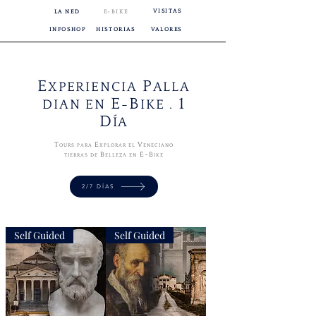
VISITAS
LA NED
E-BIKE
INFOSHOP
HISTORIAS
VALORES
E
P
XPERIENCIA
ALLA
E
B
1
DIAN EN
-
IKE
.
D
ÍA
T
E
V
OURS PARA
XPLORAR EL
ENECIANO
B
E-B
TIERRAS DE
ELLEZA EN
IKE
2/7 DÍAS
Self Guided
Self Guided