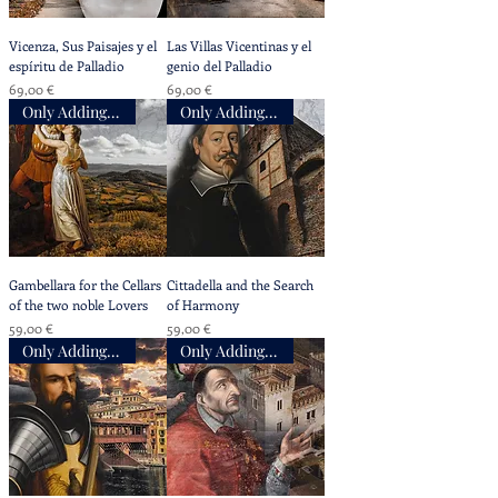
Vicenza, Sus Paisajes y el
Las Villas Vicentinas y el
espíritu de Palladio
genio del Palladio
Precio
Precio
69,00 €
69,00 €
Only Adding Accompaniment
Only Adding Accompaniment
Gambellara for the Cellars
Cittadella and the Search
of the two noble Lovers
of Harmony
Precio
Precio
59,00 €
59,00 €
Only Adding Accompaniment
Only Adding Accompaniment