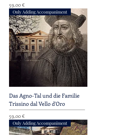
Preis
59,00 €
Only Adding Accompaniment
Das Agno-Tal und die Familie
Trissino dal Vello d'Oro
Preis
59,00 €
Only Adding Accompaniment