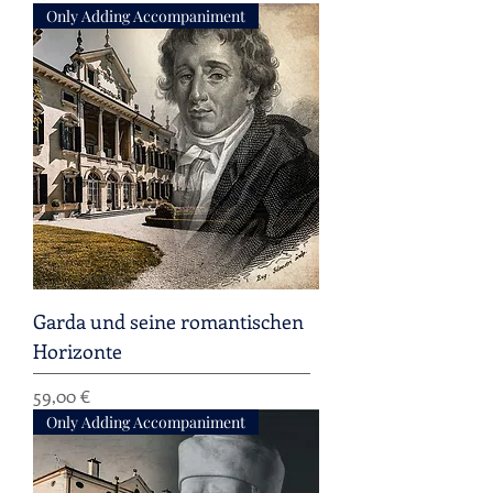
Only Adding Accompaniment
Garda und seine romantischen
Horizonte
Preis
59,00 €
Only Adding Accompaniment