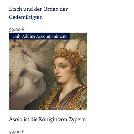
Etsch und der Orden der
Gedemütigten
Preis
59,00 €
Only Adding Accompaniment
Asolo ist die Königin von Zypern
Preis
59,00 €