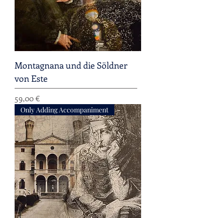
Montagnana und die Söldner
von Este
Preis
59,00 €
Only Adding Accompaniment