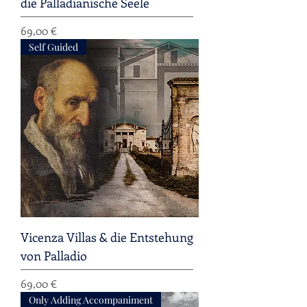
die Palladianische Seele
Preis
69,00 €
Self Guided
Vicenza Villas & die Entstehung
von Palladio
Preis
69,00 €
Only Adding Accompaniment