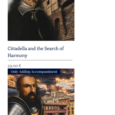
Cittadella and the Search of
Harmony
Preis
59,00 €
Only Adding Accompaniment