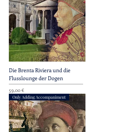
Die Brenta Riviera und die
Flusslounge der Dogen
Preis
59,00 €
Only Adding Accompaniment