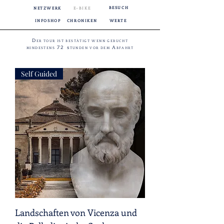
BESUCH
NETZWERK
E-BIKE
INFOSHOP
CHRONIKEN
WERTE
D
ER TOUR IST BESTÄTIGT WENN GEBUCHT
72 s
A
MINDESTENS
TUNDEN VOR DEM
BFAHRT
Self Guided
Landschaften von Vicenza und