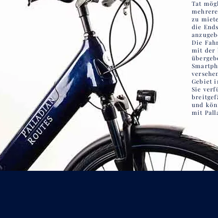
Tat mögl
mehrere
zu miete
die End
anzugeb
Die Fahr
mit der
übergeb
Smartph
versehe
Gebiet 
Sie ver
breitge
und kön
mit Pall