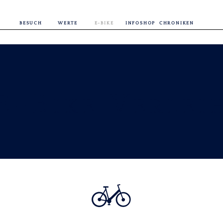
BESUCH
WERTE
E-BIKE
INFOSHOP
CHRONIKEN
E-B
V
IKE
ERLEI