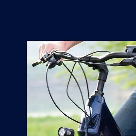
E-B
V
IKE
ERLEI