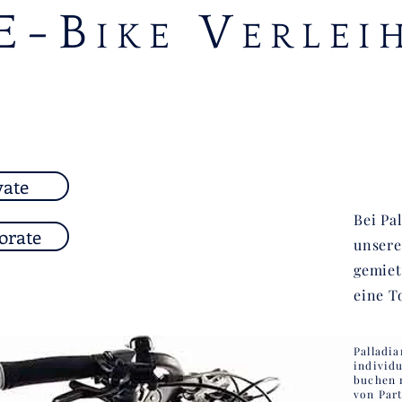
E-B
V
IKE
ERLEI
vate
Bei Pa
orate
unsere
gemiet
eine T
Palladia
individu
buchen 
von Part