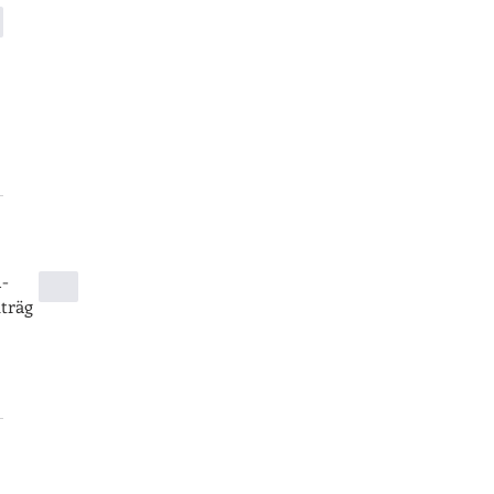
-
träg