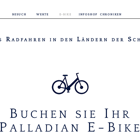
BESUCH
WERTE
E-BIKE
INFOSHOP
CHRONIKEN
R
L
S
S
ADFAHREN
IN DEN
ÄNDERN
DER
C
B
I
UCHEN
SIE
HR
P
E-B
ALLADIAN
IK