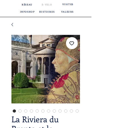
VISITES
RÉSEAU
E-VELO
INFOSHOP
HISTOIRES
VALEURS
La Riviera du