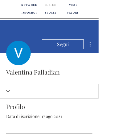
VISIT
NETWORK
E-BIKE
INFOSHOP
STORIE
VALORI
Altre azioni
Segui
Valentina Palladian
Profilo
Data di iscrizione: 17 ago 2021