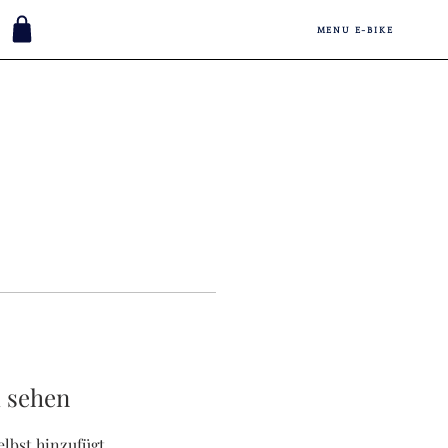
MENU E-BIKE
u sehen
elbst hinzufügt,