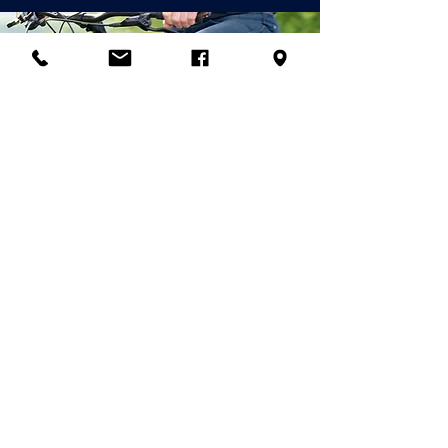
© 2026 Palladian Routes
par la direction du projet Rete
Itinerari Palladiani / Palladian
Routes Company Network & Partner
Companies
email:
info@palladianroutes.com
pec:
palladianroutes@legalmail.it
tel:
+39.0444.1270212
cel
:
+39.338.1226661
Sede Operativa y Centro de Visitantes
de las Villas Palladianas
Todos los derechos de contenido e imágenes
están reservados.
Palazzo Valmarana Braga
Cualquier uso, parcial o total, queda
Corso Fogazzaro 16
estrictamente prohibido.