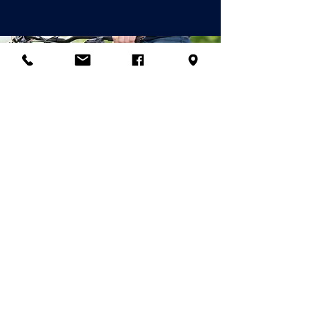
© 2026
Palladian Routes
par la direction du projet Rete
Itinerari Palladiani / Palladian
Routes Company Network & Partner
Companies
email:
info@palladianroutes.com
pec:
palladianroutes@legalmail.it
tel:
+39.0444.1270212
cel
:
+39.338.1226661
Siège opérationnel et centre d'accueil