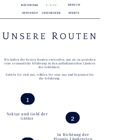
BESUCH
NETZWERK
E-BIKE
INFOSHOP
CHRONIKEN
WERTE
U
R
NSERE
OUTEN
Wir haben die besten Routen entworfen, um sie zu genießen
eine erstaunliche Erfahrung in den palladianischen Ländern
der Schönheit.
Satteln Sie sich aus, wählen Sie eine aus und beginnen Sie
die Erfahrung.
1
Nektar und Gold der
2
Götter
In Richtung der
Pisanis Ländereien