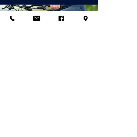
© 2026 Palladian Routes
durch das Projektmanagement von
Rete Itinerari Palladiani / Palladian
Routes Company Network &
Partnerunternehmen
e-mail:
info@palladianroutes.com
pec:
palladianroutes@legalmail.it
tel:
+39.0444.1270212
cel
:
+39.338.1226661
Operatives Hauptquartier
& Besucherzentrum Palladio Villas:
Alle Rechte an Inhalten und
Palazzo Valmarana Braga
Bildern bleiben vorbehalten Jede
Corso Fogazzaro 16
teilweise oder vollständige