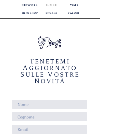
VISIT
NETWORK
E-BIKE
INFOSHOP
STORIE
VALORI
T
ENETEMI
A
GGIORNATO
S
V
ULLE
OSTRE
N
OVITÀ