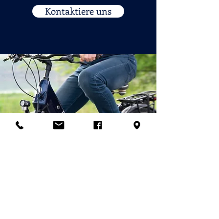
Kontaktiere uns
© 2026 Palladian Routes
durch das Projektmanagement von
Rete Itinerari Palladiani / Palladian
Routes Company Network &
Partnerunternehmen
e-mail:
info@palladianroutes.com
pec:
palladianroutes@legalmail.it