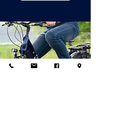
© 2026
Palladian Routes
par la direction du projet Rete
Itinerari Palladiani / Palladian
Routes Company Network & Partner
Companies
email:
info@palladianroutes.com
pec:
palladianroutes@legalmail.it
tel:
+39.0444.1270212
cel
:
+39.338.1226661