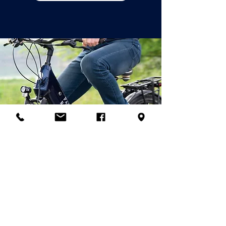
© 2026
Palladian Routes
par la direction du projet Rete
Itinerari Palladiani / Palladian
Routes Company Network & Partner
Companies
email:
info@palladianroutes.com
pec:
palladianroutes@legalmail.it
tel:
+39.0444.1270212
cel
:
+39.338.1226661