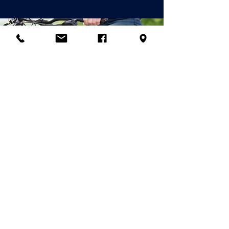
© 2026
Palladian Routes
par la direction du projet Rete
Itinerari Palladiani / Palladian
Routes Company Network & Partner
Companies
email:
info@palladianroutes.com
pec:
palladianroutes@legalmail.it
tel:
+39.0444.1270212
cel
:
+39.338.1226661
Siège opérationnel et centre d'accueil
des visiteurs des Villas palladiennes
:
Tous les droits de contenu et les