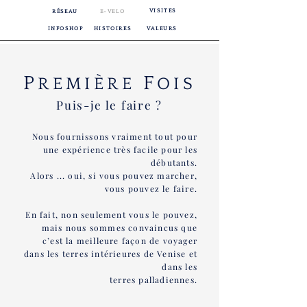
VISITES
RÉSEAU
E-VELO
INFOSHOP
HISTOIRES
VALEURS
P
F
REMIÈRE
OIS
Puis-je le faire ?
Nous fournissons vraiment tout pour
une expérience très facile pour les
débutants.
Alors ... oui, si vous pouvez marcher,
vous pouvez le faire.
En fait, non seulement vous le pouvez,
mais nous sommes convaincus que
c’est la meilleure façon de voyager
dans les terres intérieures de Venise et
dans les
terres palladiennes.