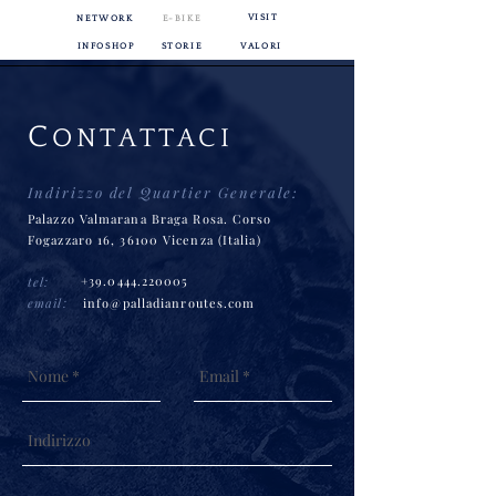
VISIT
NETWORK
E-BIKE
INFOSHOP
STORIE
VALORI
C
ONTATTACI
Indirizzo del Quartier Generale:
Palazzo Valmarana Braga Rosa. Corso
Fogazzaro 16,
36100 Vicenza (Italia)
+39.0444.220005
tel:
email:
info@palladi
anroutes.com