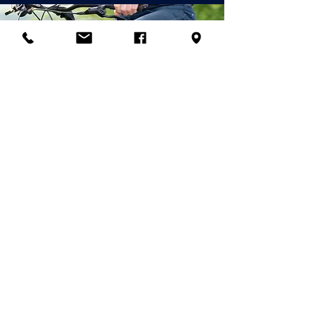
© 2026 Palladian Routes
a cura del Project Management di
Rete Itinerari Palladiani / Palladian
Routes & Imprese dell'Ecosistema
Complementare
email:
info@palladianroutes.com
pec:
palladianroutes@legalmail.it
tel:
+39.0444.1270212
cel
:
+39.338.1226661
Quartier generale &
Centro Visitatori Ville Palladiane:
Tutti i diritti su contenuti e
Palazzo Valmarana Braga
immagini sono riservati.
Corso Fogazzaro 16
Qualsiasi utilizzo parziale o totale,
36100 Vicenza,
Italia