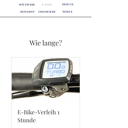
BESUCH
NETZWERK
E-BIKE
INFOSHOP
CHRONIKEN
WERTE
Wie lange?
E-Bike-Verleih 1
Stunde