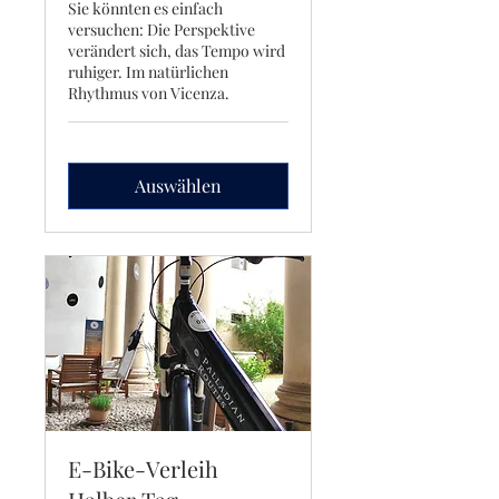
Sie könnten es einfach
versuchen: Die Perspektive
verändert sich, das Tempo wird
ruhiger. Im natürlichen
Rhythmus von Vicenza.
Auswählen
E-Bike-Verleih