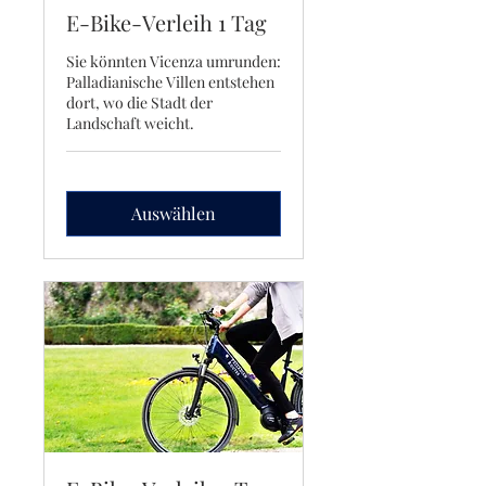
E-Bike-Verleih 1 Tag
Sie könnten Vicenza umrunden:
Palladianische Villen entstehen
dort, wo die Stadt der
Landschaft weicht.
Auswählen