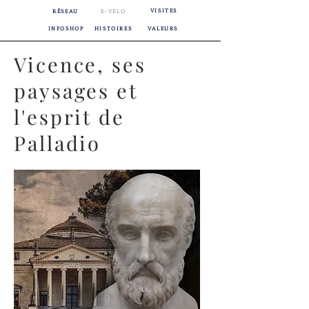
VISITES
RÉSEAU
E-VELO
INFOSHOP
HISTOIRES
VALEURS
Vicence, ses
paysages et
l'esprit de
Palladio