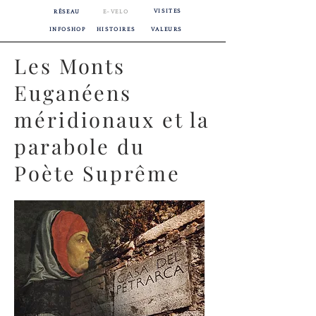
VISITES
RÉSEAU
E-VELO
INFOSHOP
HISTOIRES
VALEURS
Les Monts
Euganéens
méridionaux et la
parabole du
Poète Suprême