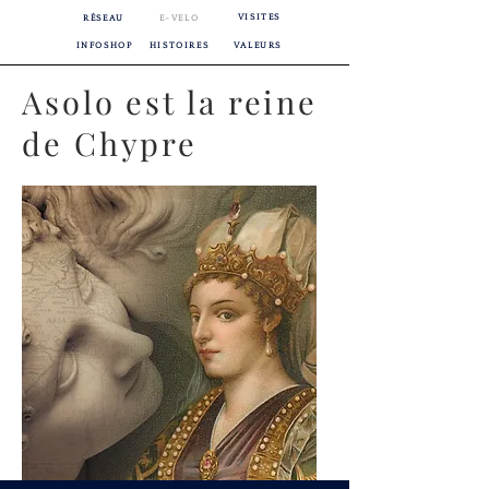
VISITES
RÉSEAU
E-VELO
INFOSHOP
HISTOIRES
VALEURS
Asolo est la reine
de Chypre